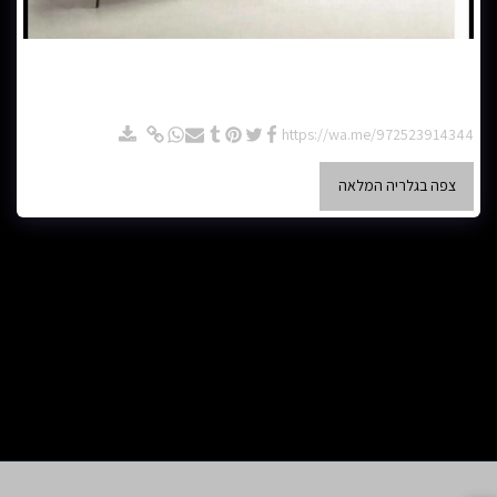
ספה פינתית בצבע אפור עם ידיות דקות - מק"ט 934011 - סלון פינתי 3/2 מטר,
בצבע אפור עם ידיות דקות, ניתן לשנות מידות בהתאמה אישית, זמין במגוון
צבעים לבחירה, בדים רחיצים דוחה כתמים ונוזלים, קנבס, קטיפה, קורדרוי, דמוי
עור וכו', הישיבה: רך, בינוני או קשה.
https://wa.me/972523914344
צפה בגלריה המלאה