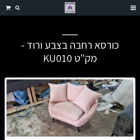
כורסא רחבה בצבע ורוד -
מק"ט KU010