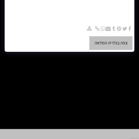
כורסא רחבה בצבע ורוד - מק"ט KU010 - כורסא רחבה בצבע ורוד, בהתאמה
אישית מתאפשר לבחור את הגודל, הצורה, הצבעים, בדים רחיצים דוחה כתמים
ונוזלים, קנבס, קטיפה, קורדרוי, דמוי עור וכו'... המילוי: רך, בינוני או קשה. זה
מאפשר לך ליצור כורסא שמתאימה בדיוק לצרכים ולעיצוב שלך. ניתן גם להוסיף
תוספות כמו כריות נוי שמתאימות לספה
צפה בגלריה המלאה