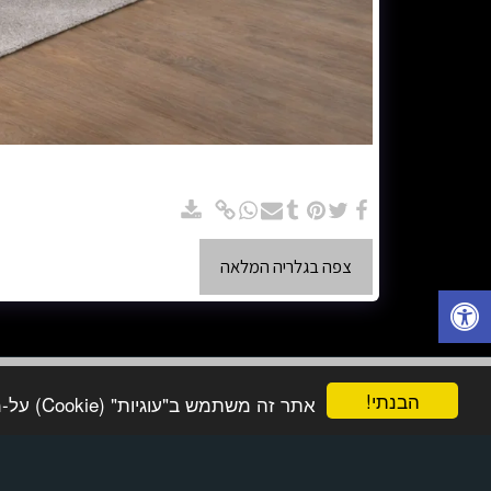
ספה פינתית בצב
דמוי עור וכו'... הישיבה: רך, בינוני או קשה.
צפה בגלריה המלאה
הבנתי!
אתר זה משתמש ב"עוגיות" (Cookie) על-מנת להבטיח שתהנה מהחוויה הטובה ביותר באתר שלך.
בי